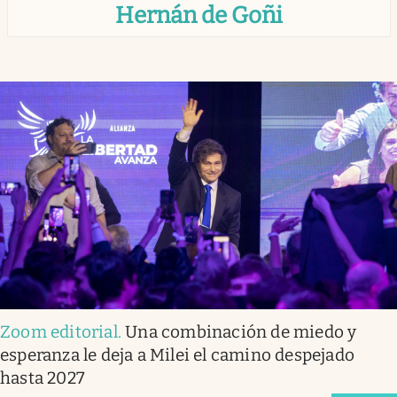
Hernán de Goñi
infotechnology
clase
Eventos Corporativos
Institucionales
Argentina
Zoom editorial
.
Una combinación de miedo y
esperanza le deja a Milei el camino despejado
hasta 2027