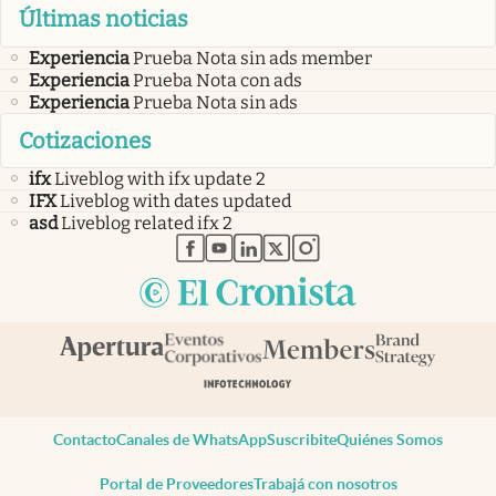
Últimas noticias
Experiencia
Prueba Nota sin ads member
Experiencia
Prueba Nota con ads
Experiencia
Prueba Nota sin ads
Cotizaciones
ifx
Liveblog with ifx update 2
IFX
Liveblog with dates updated
asd
Liveblog related ifx 2
abre en nueva pestaña
abre en nueva pestaña
abre en nueva pestaña
abre en nueva pestaña
abre en nueva pestaña
Contacto
Canales de WhatsApp
Suscribite
Quiénes Somos
Portal de Proveedores
Trabajá con nosotros