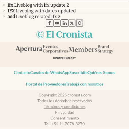
ifx
Liveblog with ifx update 2
IFX
Liveblog with dates updated
asd
Liveblog related ifx 2
abre en nueva pestaña
abre en nueva pestaña
abre en nueva pestaña
abre en nueva pestaña
abre en nueva pestaña
Contacto
Canales de WhatsApp
Suscribite
Quiénes Somos
Portal de Proveedores
Trabajá con nosotros
Copyright 2025 cronista.com
Todos los derechos reservados
Términos y condiciones
Privacidad
Consentimiento
Tel:
+54 11 7078-3270