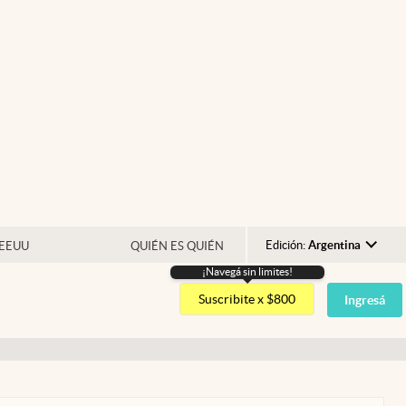
Edición:
Argentina
 EEUU
QUIÉN ES QUIÉN
¡Navegá sin limites!
Argentina
Suscribite x $800
Ingresá
España
México
USA
Colombia