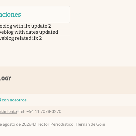
aciones
eblog with ifx update 2
veblog with dates updated
veblog related ifx 2
á con nosotros
timiento
Tel:
+54 11 7078-3270
de agosto de 2026
Director Periodístico: Hernán de Goñi