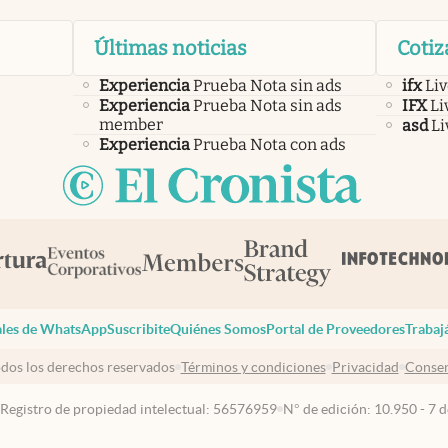
Últimas noticias
Cotiz
Experiencia
Prueba Nota sin ads
ifx
Liv
Experiencia
Prueba Nota sin ads
IFX
Li
member
asd
Li
Experiencia
Prueba Nota con ads
les de WhatsApp
Suscribite
Quiénes Somos
Portal de Proveedores
Trabaj
dos los derechos reservados
Términos y condiciones
Privacidad
Consen
 Registro de propiedad intelectual: 56576959
N° de edición: 10.950 - 7 