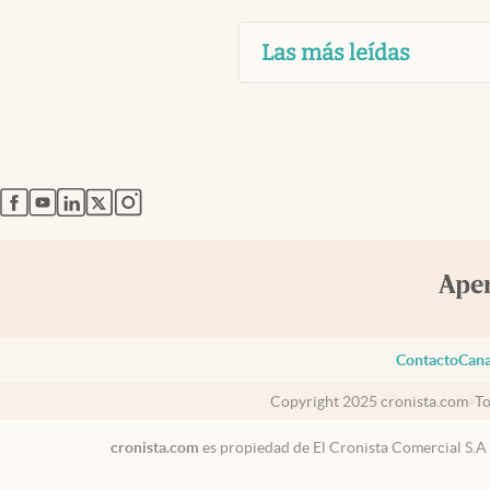
Las más leídas
abre en nueva pestaña
abre en nueva pestaña
abre en nueva pestaña
abre en nueva pestaña
abre en nueva pestaña
Contacto
Cana
Copyright 2025 cronista.com
To
cronista.com
es propiedad de El Cronista Comercial S.A