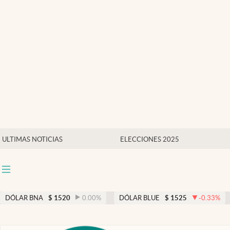
Últimas noticias
Dólar
Members
Economía y Política
Finanzas y Mercados
Mercados Online
ULTIMAS NOTICIAS
ELECCIONES 2025
Negocios
Columnistas
Otras Secciones
DÓLAR BNA
$
1520
0.00
%
DÓLAR BLUE
$
1525
-0.33
%
apertura