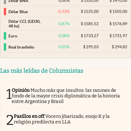
0,00
%
$
1520,00
$
1470,00
Dólar BNA
-0,33
%
$
1525,00
$
1505,00
Dólar Blue
Dólar CCL (GD30,
0,87
%
$
1585,52
$
1576,89
48 hs)
0,08
%
$
1733,27
$
1731,97
Euro
0,05
%
$
295,03
$
294,82
Real brasileño
Las más leídas de Columnistas
1
Opinión
Mucho más que insultos: las razones de
fondo de la mayor crisis diplomática de la historia
entre Argentina y Brasil
2
Pasillos en off
Vocero jibarizado, enojo K y la
religión predilecta en LLA