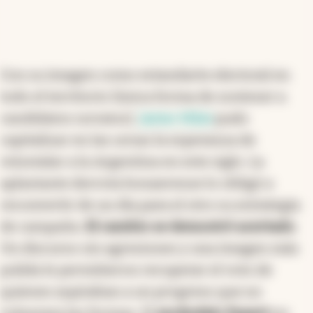
Con su imagen como estandarte electoral en
todo el territorio (única forma de sostener a
candidatos novatos),
Javier Milei
pudo
capitalizar en las urnas la esperanza de
reinstalar a la Argentina en este siglo. La
aplastante derrota bonaerense lo obligó a
reconvertir de un día para el otro su estrategia
de campaña.
El cambio se demostró acertado
.
Un discurso sin agresiones y una imagen más
pulida le permitieron recuperar el voto de
quienes aspiraban a un progreso que no
vulnerara las formas. El
escándalo Espert
no