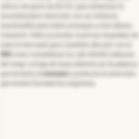
obtuvo de parte de EE.UU. para atravesar la
incertidumbre electoral, son un refuerzo
inestimable para darle arranque a este último
trimestre. Debe acumular reservas (mandato de
todo el mercado) pero también discutir con el
FMI
como contabilizar los u$s 20.000 millones
del swap. La baja de tasas debería ser la palanca
que levante el
consumo
y potencie la inversión
que tenían frenada las empresas.