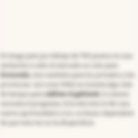
El riesgo país por debajo de 700 puntos es una
invitación a salir al mercado no solo para
Economía
, sino también para los privados y las
provincias. Así como Milei se tomará algo más
de tiempo para
calibrar el gabinete
, lo mismo
necesita el programa. Si la elección le dio una
nueva oportunidad a LLA, su futuro dependerá
de que esta vez no la desperdicie.