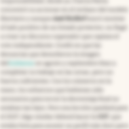
responsabilidad, desde ya. Fuerza Patria
concentró su accionar en el rechazo del modelo
libertario y aunque
Axel Kicillof
buscó mostrar
el lado positivo de un Estado protector, no llegó
a crear un discurso superador que captara el
voto independiente. Confió en que las
denuncias que demolieron la imagen
del
Gobierno
en agosto y septiembre iban a
completar su trabajo en las urnas, pero no
fueron suficientes. Con los números en la
mano, los esfuerzos que hubieran sido
necesarios para torcer la desventaja final no
estaban tan lejos. Pero esa lección quedará para
el 2027. Algo similar deberá hacer la
CGT
, que
estaba lista para asumir un perfil más duro pero