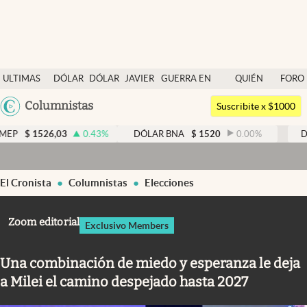
Últimas noticias
ULTIMAS
DÓLAR
DÓLAR
JAVIER
GUERRA EN
QUIÉN
FORO
Dólar
NOTICIAS
BLUE
MILEI
MEDIO
ES
Argentina
Columnistas
Members
Suscribite x $1000
ORIENTE
QUIÉN
España
Economía y Política
,03
0.43
%
DÓLAR BNA
$
1520
0.00
%
DÓLAR BLUE
México
Finanzas y Mercados
USA
El Cronista
Columnistas
Elecciones
Mercados Online
Colombia
Uruguay
Negocios
Zoom editorial
Exclusivo Members
Columnistas
Una combinación de miedo y esperanza le deja
Otras Secciones
a Milei el camino despejado hasta 2027
apertura