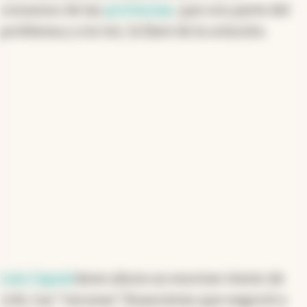
consenso de las
provincias
, que son parte del
problema y a la vez, la llave de la solución.
Luis Caputo
tiene ahora un enorme viento de
cola. Las "vacunas" financieras que negoció y