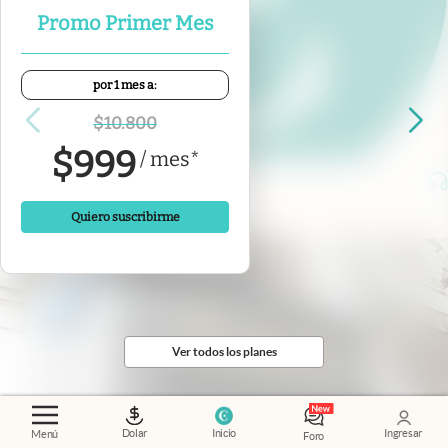
Promo Primer Mes
por 1 mes a:
$
10.800
$
999
/
mes
*
spotify
Quiero suscribirme
Ver todos los planes
Dolar
Inicio
Ingresar
Menú
Foro