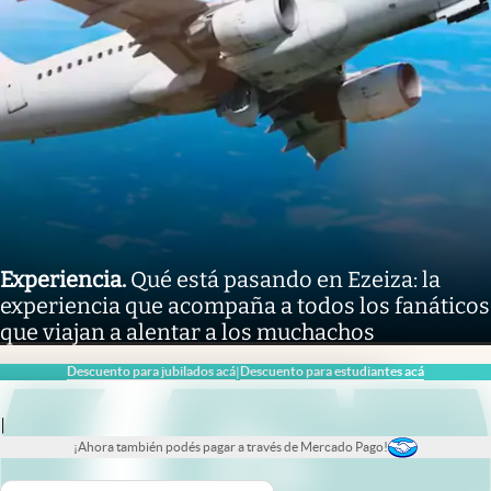
Experiencia
.
Qué está pasando en Ezeiza: la
experiencia que acompaña a todos los fanáticos
que viajan a alentar a los muchachos
abre en nueva pestaña
abre en nue
Descuento para jubilados acá
Descuento para estudiantes acá
|
|
¡Ahora también podés pagar a través de Mercado Pago!