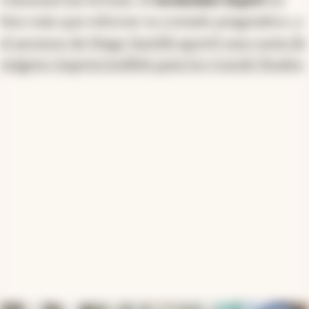
hizo más que reforzar su costado pragmático, y
el ascenso de Diego Santilli aportó una cuota de
oxígeno imprescindible para los rounds finales
.