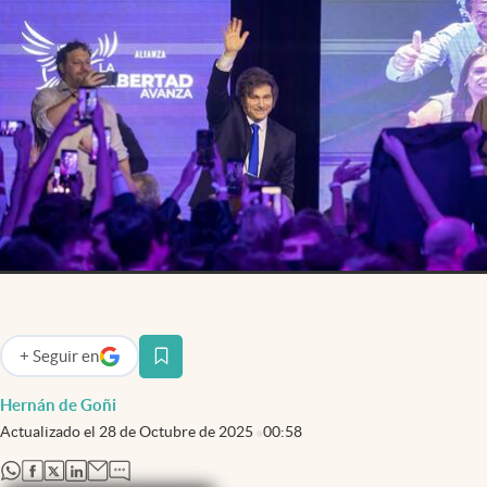
infotechnology
clase
Eventos Corporativos
Institucionales
Argentina
+
Seguir
en
abre en nueva pestaña
Hernán de Goñi
Actualizado el
28 de Octubre de 2025
00:58
abre en nueva pestaña
abre en nueva pestaña
abre en nueva pestaña
abre en nueva pestaña