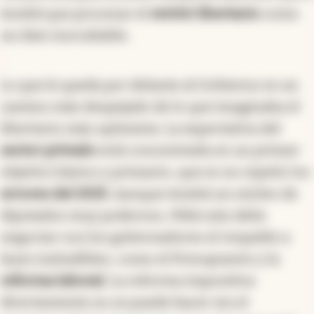
tendrá que procesar el
revivir libertario
como
un dato inocultable.
Lo que le queda por delante al Gobierno es un
camino más despejado de lo que imaginaba el
libertario más optimista. La expectativa del
sector privado
está concentrada en un primer
objetivo básico y primario, que es no repetir los
errores del 2025
. Aunque tendrá un núcleo de
diputados muy poderoso, Milei aún debe
negociar con los gobernadores el respaldo a
leyes ineludibles, como el Presupuesto y la
reforma laboral
. La reforma impositiva
directamente no se puede hacer sin el