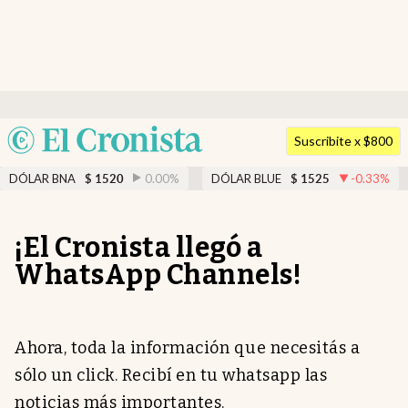
Últimas noticias
Dólar
Argentina
Suscribite x $800
Members
España
DÓLAR BNA
0.00
%
DÓLAR BLUE
-0.33
%
$
1520
$
1525
Economía y Política
México
Finanzas y Mercados
USA
¡El Cronista llegó a
Colombia
Mercados Online
WhatsApp Channels!
Uruguay
Negocios
Columnistas
Ahora, toda la información que necesitás a
Otras Secciones
sólo un click. Recibí en tu whatsapp las
apertura
noticias más importantes.