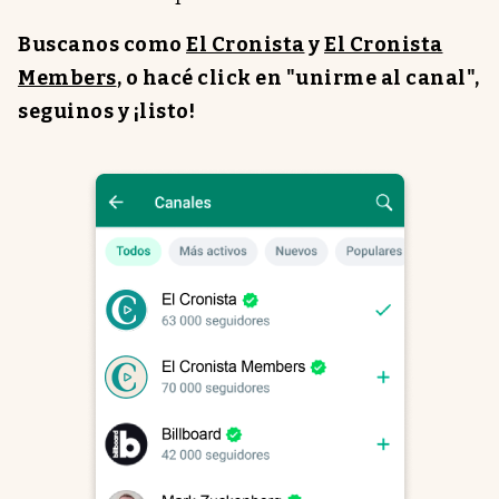
infotechnology
Buscanos como
El Cronista
y
El Cronista
clase
Members
, o hacé click en "unirme al canal",
Eventos Corporativos
seguinos y ¡listo!
Institucionales
Argentina