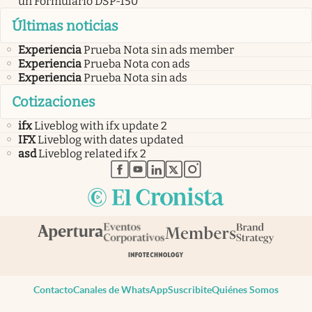
un Formulario DSP-150
Últimas noticias
Experiencia
Prueba Nota sin ads member
Experiencia
Prueba Nota con ads
Experiencia
Prueba Nota sin ads
Cotizaciones
ifx
Liveblog with ifx update 2
IFX
Liveblog with dates updated
asd
Liveblog related ifx 2
abre en nueva pestaña
abre en nueva pestaña
abre en nueva pestaña
abre en nueva pestaña
abre en nueva pestaña
Contacto
Canales de WhatsApp
Suscribite
Quiénes Somos