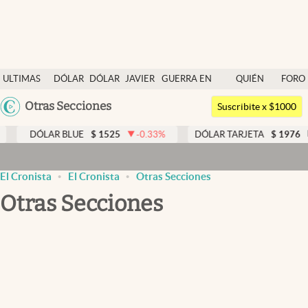
Últimas noticias
ULTIMAS
DÓLAR
DÓLAR
JAVIER
GUERRA EN
QUIÉN
FORO
Dólar
NOTICIAS
BLUE
MILEI
MEDIO
ES
Argentina
Otras Secciones
Members
Suscribite x $1000
ORIENTE
QUIÉN
España
Economía y Política
DÓLAR BLUE
$
1525
-0.33
%
DÓLAR TARJETA
$
1976
México
Finanzas y Mercados
USA
El Cronista
El Cronista
Otras Secciones
Mercados Online
Colombia
Otras Secciones
Uruguay
Negocios
Columnistas
Otras Secciones
apertura